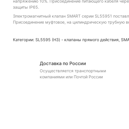
напряжению 10%. Присоединение питающего кабеля чере
защиты IP65.
Электромагнитный клапан SMART серии SL55951 поставля
Присоединение муфтовое, на цилиндрическую трубную вн
Категории:
SL5595 (НЗ) - клапаны прямого действия
,
SM
Доставка по России
Осуществляется транспортными
компаниями или Почтой России