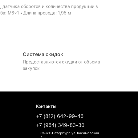
 датчика оборотов и количества продукции в
ьба: М6×1 • Длина провода: 1,95 м
Система скидок
Предоставляются скидки от объема
закупок
Контакты
+7 (812) 642-99-46
+7 (964) 349-83-30
Санкт-Петербург, ул. Касимовская
д.5