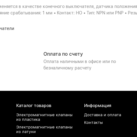
няется в качестве конечного выключателя, датчика положения,
ояние срабатывания: 1 мм • Контакт: HО • Тип: NPN или PNP • Рез
чатели
Оплата по счету
Оплата наличными в офисе или по
безналичному расчету
Каталог товаров
Информация
Электромагнитные клапаны
Доставка и оплата
из пластика
Контакты
Электромагнитные клапаны
из латуни