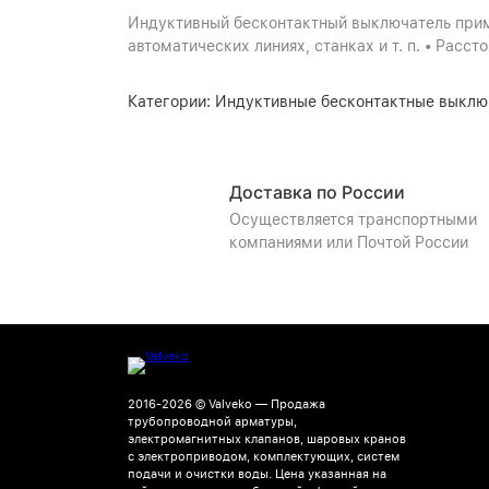
Индуктивный бесконтактный выключатель приме
автоматических линиях, станках и т. п. • Расст
Категории:
Индуктивные бесконтактные выклю
Доставка по России
Осуществляется транспортными
компаниями или Почтой России
2016-2026 © Valveko — Продажа
трубопроводной арматуры,
электромагнитных клапанов, шаровых кранов
с электроприводом, комплектующих, систем
подачи и очистки воды. Цена указанная на