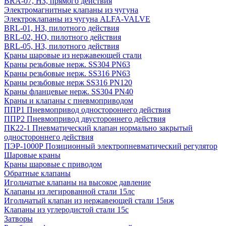
BRA-07, НЗ, прямого действия
Электромагнитные клапаны из чугуна
Электроклапаны из чугуна ALFA-VALVE
BRL-01, НЗ, пилотного действия
BRL-02, НО, пилотного действия
BRL-05, НЗ, пилотного действия
Краны шаровые из нержавеющей стали
Краны резьбовые нерж. SS304 PN63
Краны резьбовые нерж. SS316 PN63
Краны резьбовые нерж SS316 PN120
Краны фланцевые нерж. SS304 PN40
Краны и клапаны с пневмоприводом
ППР1 Пневмопривод одностороннего действия
ППР2 Пневмопривод двустороннего действия
ПК22-1 Пневматический клапан нормально закрытый
одностороннего действия
ПЭР-1000Р Позиционный электропневматический регулятор
Шаровые краны
Краны шаровые с приводом
Обратные клапаны
Игольчатые клапаны на высокое давление
Клапаны из легированной стали 15лс
Игольчатый клапан из нержавеющей стали 15нж
Клапаны из углеродистой стали 15с
Затворы