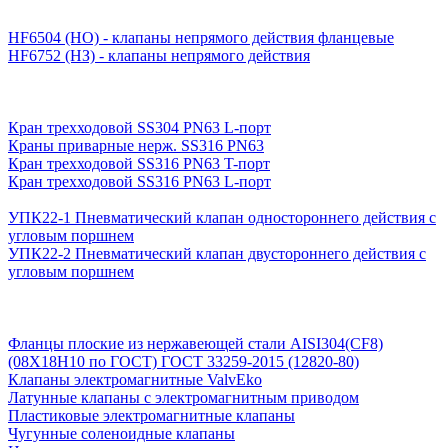
HF6504 (НО) - клапаны непрямого действия фланцевые
HF6752 (НЗ) - клапаны непрямого действия
Кран трехходовой SS304 PN63 L-порт
Краны приварные нерж. SS316 PN63
Кран трехходовой SS316 PN63 T-порт
Кран трехходовой SS316 PN63 L-порт
УПК22-1 Пневматический клапан одностороннего действия с
угловым поршнем
УПК22-2 Пневматический клапан двустороннего действия с
угловым поршнем
Фланцы плоские из нержавеющей стали AISI304(CF8)
(08Х18Н10 по ГОСТ) ГОСТ 33259-2015 (12820-80)
Клапаны электромагнитные ValvEko
Латунные клапаны с электромагнитным приводом
Пластиковые электромагнитные клапаны
Чугунные соленоидные клапаны