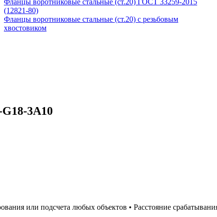
Фланцы воротниковые стальные (ст.20) ГОСТ 33259-2015
(12821-80)
Фланцы воротниковые стальные (ст.20) с резьбовым
хвостовиком
-G18-3A10
ания или подсчета любых объектов • Расстояние срабатывания: