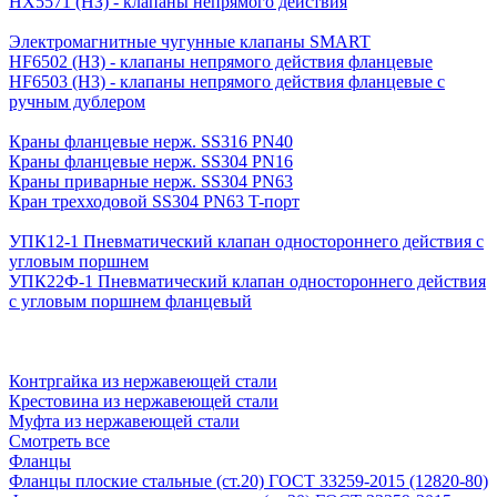
HX5571 (НЗ) - клапаны непрямого действия
Электромагнитные чугунные клапаны SMART
HF6502 (НЗ) - клапаны непрямого действия фланцевые
HF6503 (Н3) - клапаны непрямого действия фланцевые с
ручным дублером
Краны фланцевые нерж. SS316 PN40
Краны фланцевые нерж. SS304 PN16
Краны приварные нерж. SS304 PN63
Кран трехходовой SS304 PN63 T-порт
УПК12-1 Пневматический клапан одностороннего действия с
угловым поршнем
УПК22Ф-1 Пневматический клапан одностороннего действия
с угловым поршнем фланцевый
Контргайка из нержавеющей стали
Крестовина из нержавеющей стали
Муфта из нержавеющей стали
Смотреть все
Фланцы
Фланцы плоские стальные (ст.20) ГОСТ 33259-2015 (12820-80)