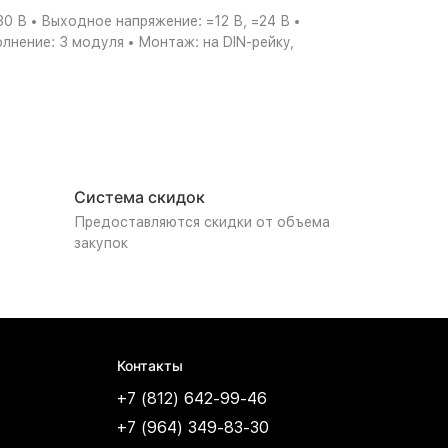
 В • Выходное напряжение: =12 В, =24 В •
олнение: 3 модуля • Монтаж: на DIN-рейку,
Система скидок
Предоставляются скидки от объема
закупок
Контакты
+7 (812) 642-99-46
+7 (964) 349-83-30