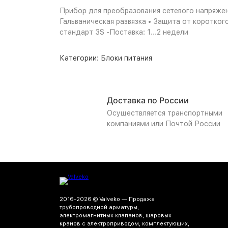
Прибор для преобразования сетевого напряжен
Гальваническая развязка • Защита от короткого
стандарт 3S -Поставка: 1...2 недели
Категории:
Блоки питания
Доставка по России
Осуществляется транспортными
компаниями или Почтой России
2016-2026 © Valveko — Продажа
трубопроводной арматуры,
электромагнитных клапанов, шаровых
кранов с электроприводом, комплектующих,