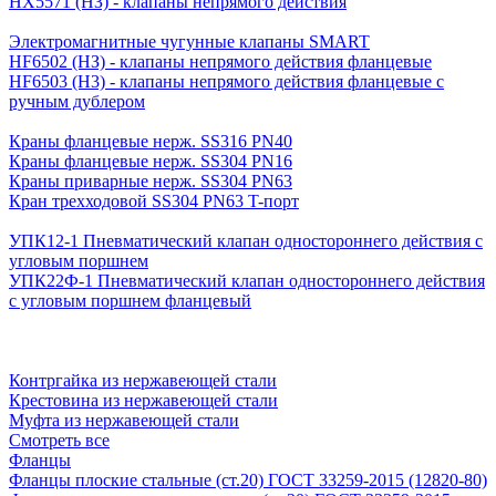
HX5571 (НЗ) - клапаны непрямого действия
Электромагнитные чугунные клапаны SMART
HF6502 (НЗ) - клапаны непрямого действия фланцевые
HF6503 (Н3) - клапаны непрямого действия фланцевые с
ручным дублером
Краны фланцевые нерж. SS316 PN40
Краны фланцевые нерж. SS304 PN16
Краны приварные нерж. SS304 PN63
Кран трехходовой SS304 PN63 T-порт
УПК12-1 Пневматический клапан одностороннего действия с
угловым поршнем
УПК22Ф-1 Пневматический клапан одностороннего действия
с угловым поршнем фланцевый
Контргайка из нержавеющей стали
Крестовина из нержавеющей стали
Муфта из нержавеющей стали
Смотреть все
Фланцы
Фланцы плоские стальные (ст.20) ГОСТ 33259-2015 (12820-80)