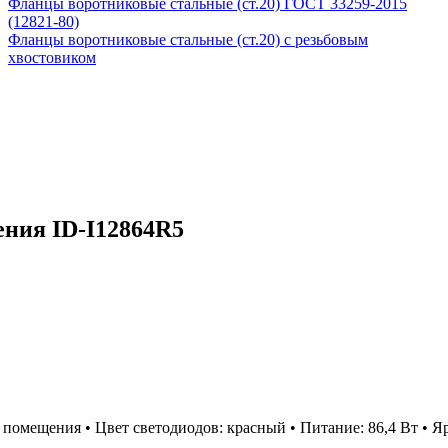
Фланцы воротниковые стальные (ст.20) ГОСТ 33259-2015
(12821-80)
Фланцы воротниковые стальные (ст.20) с резьбовым
хвостовиком
ния ID-I12864R5
омещения • Цвет светодиодов: красный • Питание: 86,4 Вт • Ярк