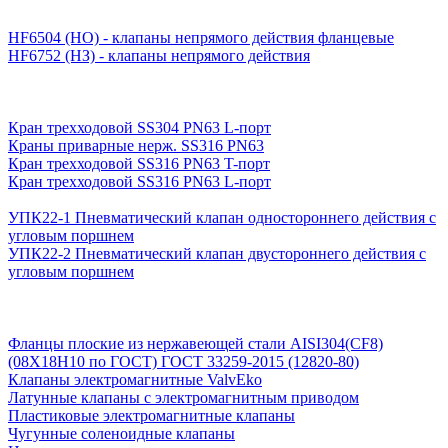
HF6504 (НО) - клапаны непрямого действия фланцевые
HF6752 (НЗ) - клапаны непрямого действия
Кран трехходовой SS304 PN63 L-порт
Краны приварные нерж. SS316 PN63
Кран трехходовой SS316 PN63 T-порт
Кран трехходовой SS316 PN63 L-порт
УПК22-1 Пневматический клапан одностороннего действия с
угловым поршнем
УПК22-2 Пневматический клапан двустороннего действия с
угловым поршнем
Фланцы плоские из нержавеющей стали AISI304(CF8)
(08Х18Н10 по ГОСТ) ГОСТ 33259-2015 (12820-80)
Клапаны электромагнитные ValvEko
Латунные клапаны с электромагнитным приводом
Пластиковые электромагнитные клапаны
Чугунные соленоидные клапаны