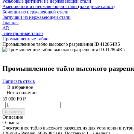
Резьбовые фитинги из нержавеющей стали
Американки из нержавеющей стали (накидные гайки)
Бочонки из нержавеющей стали
Заглушки из нержавеющей стали
Главная
AR
Электронные табло
Промышленные табло
Промышленное табло высокого разрешения ID-I12864R5
Промышленное табло высокого разреше
Написать отзыв
В избранное
Нет в наличии
39 000
₽
0
₽
В корзину
Описание
Отзывы
Электронное табло высокого разрешения для установки внутри п
128×64 • Размер: 688×384 мм -Поставка: 1...2 недели