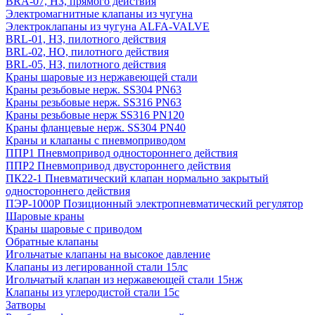
BRA-07, НЗ, прямого действия
Электромагнитные клапаны из чугуна
Электроклапаны из чугуна ALFA-VALVE
BRL-01, НЗ, пилотного действия
BRL-02, НО, пилотного действия
BRL-05, НЗ, пилотного действия
Краны шаровые из нержавеющей стали
Краны резьбовые нерж. SS304 PN63
Краны резьбовые нерж. SS316 PN63
Краны резьбовые нерж SS316 PN120
Краны фланцевые нерж. SS304 PN40
Краны и клапаны с пневмоприводом
ППР1 Пневмопривод одностороннего действия
ППР2 Пневмопривод двустороннего действия
ПК22-1 Пневматический клапан нормально закрытый
одностороннего действия
ПЭР-1000Р Позиционный электропневматический регулятор
Шаровые краны
Краны шаровые с приводом
Обратные клапаны
Игольчатые клапаны на высокое давление
Клапаны из легированной стали 15лс
Игольчатый клапан из нержавеющей стали 15нж
Клапаны из углеродистой стали 15с
Затворы