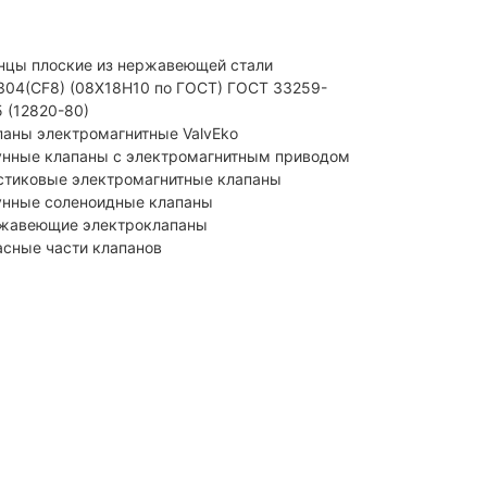
нцы плоские из нержавеющей стали
I304(CF8) (08Х18Н10 по ГОСТ) ГОСТ 33259-
5 (12820-80)
паны электромагнитные ValvEko
унные клапаны с электромагнитным приводом
стиковые электромагнитные клапаны
унные соленоидные клапаны
жавеющие электроклапаны
асные части клапанов