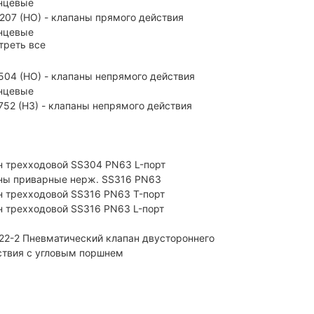
нцевые
207 (НО) - клапаны прямого действия
нцевые
треть все
504 (НО) - клапаны непрямого действия
нцевые
752 (НЗ) - клапаны непрямого действия
н трехходовой SS304 PN63 L-порт
ны приварные нерж. SS316 PN63
н трехходовой SS316 PN63 T-порт
н трехходовой SS316 PN63 L-порт
22-2 Пневматический клапан двустороннего
ствия с угловым поршнем