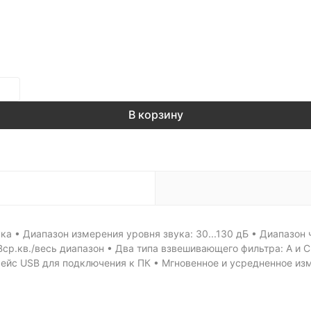
В корзину
а • Диапазон измерения уровня звука: 30...130 дБ • Диапазон ч
 Вср.кв./весь диапазон • Два типа взвешивающего фильтра: A и
ейс USB для подключения к ПК • Мгновенное и усредненное из