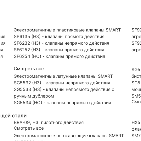
Электромагнитные пластиковые клапаны SMART
SF92
вия
SP6135 (НЗ) - клапаны прямого действия
агр
вия
SF6232 (НЗ) - клапаны непрямого действия
SF9
ия
SF6252 (НЗ) - клапаны прямого действия
агр
ия
SF6254 (НО) - клапаны прямого действия
Смотреть все
SG5
Электромагнитные латунные клапаны SMART
бис
SG5532 (НЗ) - клапаны непрямого действия
SG5
SG5533 (НЗ) - клапаны непрямого действия с
мощ
ручным дублером
SM5
Смо
SG5534 (НО) - клапаны непрямого действия
ющей стали
BRA-09, НЗ, пилотного действия
HX5
Смотреть все
фла
Электромагнитные нержавеющие клапаны SMART
SM7