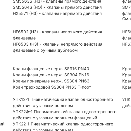
SM5563S (НЗ) - клапаны прямого действия
фла
SM5564S (НО) - клапаны прямого действия
SM7
HX5571 (НЗ) - клапаны непрямого действия
фла
Смо
HF6502 (НЗ) - клапаны непрямого действия
HF6
фланцевые
фла
HF6503 (Н3) - клапаны непрямого действия
HF6
фланцевые с ручным дублером
Краны фланцевые нерж. SS316 PN40
Кра
Краны фланцевые нерж. SS304 PN16
Кра
Краны приварные нерж. SS304 PN63
Кра
Кран трехходовой SS304 PN63 T-порт
Кра
УПК12-1 Пневматический клапан одностороннего
УПК
действия с угловым поршнем
дей
УПК22Ф-1 Пневматический клапан одностороннего
действия с угловым поршнем фланцевый
ий
УПК22-1 Пневматический клапан одностороннего
действия с угловым поршнем