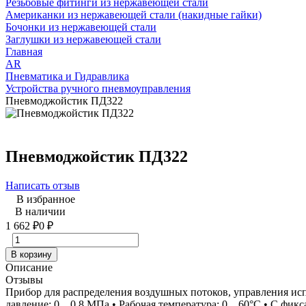
Резьбовые фитинги из нержавеющей стали
Американки из нержавеющей стали (накидные гайки)
Бочонки из нержавеющей стали
Заглушки из нержавеющей стали
Главная
AR
Пневматика и Гидравлика
Устройства ручного пневмоуправления
Пневмоджойстик ПД322
Пневмоджойстик ПД322
Написать отзыв
В избранное
В наличии
1 662
₽
0
₽
В корзину
Описание
Отзывы
Прибор для распределения воздушных потоков, управления исп
давление: 0…0,8 МПа • Рабочая температура: 0…60°C • С фикса