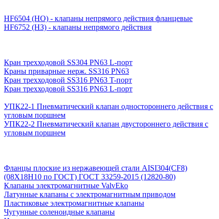
HF6504 (НО) - клапаны непрямого действия фланцевые
HF6752 (НЗ) - клапаны непрямого действия
Кран трехходовой SS304 PN63 L-порт
Краны приварные нерж. SS316 PN63
Кран трехходовой SS316 PN63 T-порт
Кран трехходовой SS316 PN63 L-порт
УПК22-1 Пневматический клапан одностороннего действия с
угловым поршнем
УПК22-2 Пневматический клапан двустороннего действия с
угловым поршнем
Фланцы плоские из нержавеющей стали AISI304(CF8)
(08Х18Н10 по ГОСТ) ГОСТ 33259-2015 (12820-80)
Клапаны электромагнитные ValvEko
Латунные клапаны с электромагнитным приводом
Пластиковые электромагнитные клапаны
Чугунные соленоидные клапаны