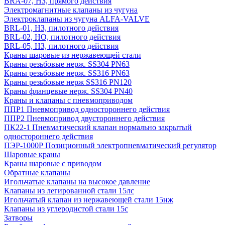
BRA-07, НЗ, прямого действия
Электромагнитные клапаны из чугуна
Электроклапаны из чугуна ALFA-VALVE
BRL-01, НЗ, пилотного действия
BRL-02, НО, пилотного действия
BRL-05, НЗ, пилотного действия
Краны шаровые из нержавеющей стали
Краны резьбовые нерж. SS304 PN63
Краны резьбовые нерж. SS316 PN63
Краны резьбовые нерж SS316 PN120
Краны фланцевые нерж. SS304 PN40
Краны и клапаны с пневмоприводом
ППР1 Пневмопривод одностороннего действия
ППР2 Пневмопривод двустороннего действия
ПК22-1 Пневматический клапан нормально закрытый
одностороннего действия
ПЭР-1000Р Позиционный электропневматический регулятор
Шаровые краны
Краны шаровые с приводом
Обратные клапаны
Игольчатые клапаны на высокое давление
Клапаны из легированной стали 15лс
Игольчатый клапан из нержавеющей стали 15нж
Клапаны из углеродистой стали 15с
Затворы