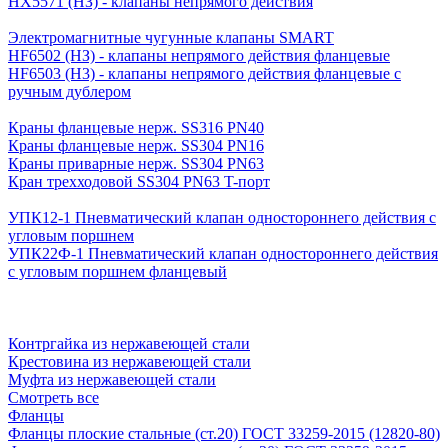
HX5571 (НЗ) - клапаны непрямого действия
Электромагнитные чугунные клапаны SMART
HF6502 (НЗ) - клапаны непрямого действия фланцевые
HF6503 (Н3) - клапаны непрямого действия фланцевые с
ручным дублером
Краны фланцевые нерж. SS316 PN40
Краны фланцевые нерж. SS304 PN16
Краны приварные нерж. SS304 PN63
Кран трехходовой SS304 PN63 T-порт
УПК12-1 Пневматический клапан одностороннего действия с
угловым поршнем
УПК22Ф-1 Пневматический клапан одностороннего действия
с угловым поршнем фланцевый
Контргайка из нержавеющей стали
Крестовина из нержавеющей стали
Муфта из нержавеющей стали
Смотреть все
Фланцы
Фланцы плоские стальные (ст.20) ГОСТ 33259-2015 (12820-80)