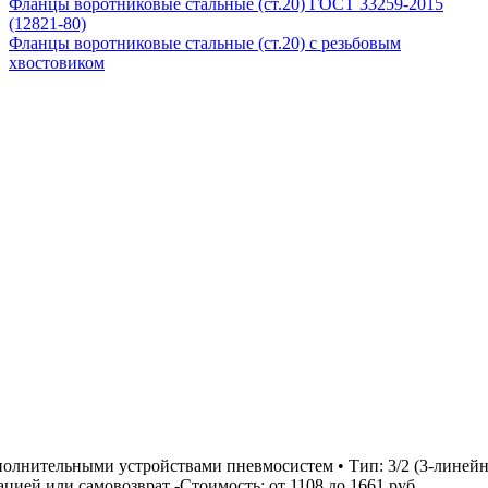
Фланцы воротниковые стальные (ст.20) ГОСТ 33259-2015
(12821-80)
Фланцы воротниковые стальные (ст.20) с резьбовым
хвостовиком
олнительными устройствами пневмосистем • Тип: 3/2 (3-линейн
цией или самовозврат -Стоимость: от 1108 до 1661 руб.