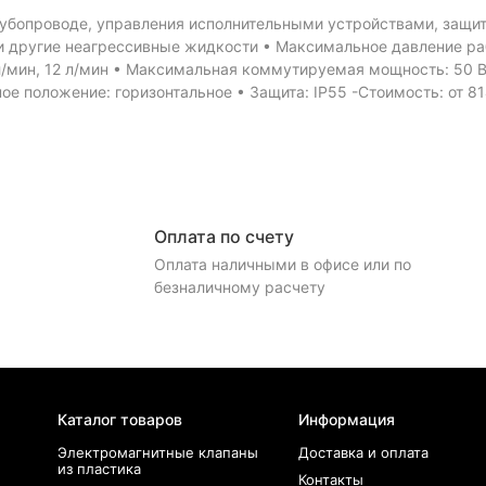
рубопроводе, управления исполнительными устройствами, защит
 и другие неагрессивные жидкости • Максимальное давление ра
л/мин, 12 л/мин • Максимальная коммутируемая мощность: 50 Вт
ое положение: горизонтальное • Защита: IP55 -Стоимость: от 81
Оплата по счету
Оплата наличными в офисе или по
безналичному расчету
Каталог товаров
Информация
Электромагнитные клапаны
Доставка и оплата
из пластика
Контакты