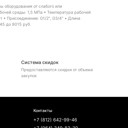
ы оборудования от слабого или
бочей среды: 1,5 МПа • Температура рабочей
 • Присоединение: G1/2", G3/4" • Длина
45 до 9015 руб.
Система скидок
Предоставляются скидки от объема
закупок
Контакты
+7 (812) 642-99-46