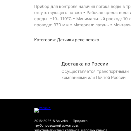
Прибор для контроля наличия потока воды в т
отсутствующего потока • Рабочая среда: вода
среды: −10...110°С • Минимальный расход: 10 
провода: 370 мм • Материал: латунь • Монтажн
Категории:
Датчики реле потока
Доставка по России
Осуществляется транспортными
компаниями или Почтой России
2016-2026 © Valveko — Продажа
трубопроводной арматуры,
электромагнитных клапанов, шаровых кранов