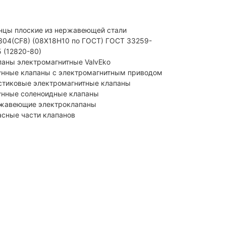
нцы плоские из нержавеющей стали
I304(CF8) (08Х18Н10 по ГОСТ) ГОСТ 33259-
5 (12820-80)
паны электромагнитные ValvEko
унные клапаны с электромагнитным приводом
стиковые электромагнитные клапаны
унные соленоидные клапаны
жавеющие электроклапаны
асные части клапанов