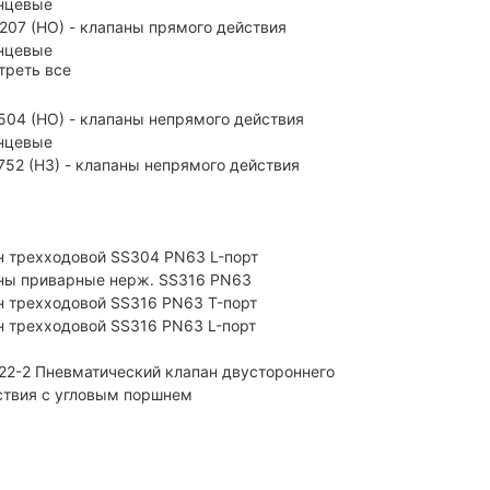
нцевые
207 (НО) - клапаны прямого действия
нцевые
треть все
504 (НО) - клапаны непрямого действия
нцевые
752 (НЗ) - клапаны непрямого действия
н трехходовой SS304 PN63 L-порт
ны приварные нерж. SS316 PN63
н трехходовой SS316 PN63 T-порт
н трехходовой SS316 PN63 L-порт
22-2 Пневматический клапан двустороннего
ствия с угловым поршнем