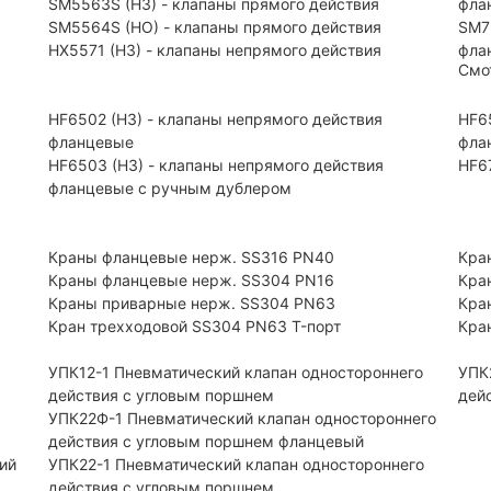
SM5563S (НЗ) - клапаны прямого действия
фла
SM5564S (НО) - клапаны прямого действия
SM7
HX5571 (НЗ) - клапаны непрямого действия
фла
Смо
HF6502 (НЗ) - клапаны непрямого действия
HF6
фланцевые
фла
HF6503 (Н3) - клапаны непрямого действия
HF6
фланцевые с ручным дублером
Краны фланцевые нерж. SS316 PN40
Кра
Краны фланцевые нерж. SS304 PN16
Кра
Краны приварные нерж. SS304 PN63
Кра
Кран трехходовой SS304 PN63 T-порт
Кра
УПК12-1 Пневматический клапан одностороннего
УПК
действия с угловым поршнем
дей
УПК22Ф-1 Пневматический клапан одностороннего
действия с угловым поршнем фланцевый
ий
УПК22-1 Пневматический клапан одностороннего
действия с угловым поршнем