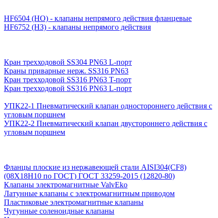
HF6504 (НО) - клапаны непрямого действия фланцевые
HF6752 (НЗ) - клапаны непрямого действия
Кран трехходовой SS304 PN63 L-порт
Краны приварные нерж. SS316 PN63
Кран трехходовой SS316 PN63 T-порт
Кран трехходовой SS316 PN63 L-порт
УПК22-1 Пневматический клапан одностороннего действия с
угловым поршнем
УПК22-2 Пневматический клапан двустороннего действия с
угловым поршнем
Фланцы плоские из нержавеющей стали AISI304(CF8)
(08Х18Н10 по ГОСТ) ГОСТ 33259-2015 (12820-80)
Клапаны электромагнитные ValvEko
Латунные клапаны с электромагнитным приводом
Пластиковые электромагнитные клапаны
Чугунные соленоидные клапаны