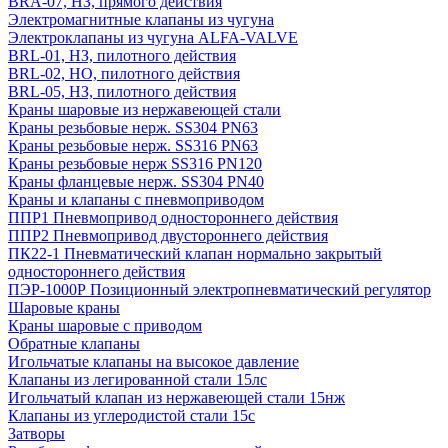
BRA-07, НЗ, прямого действия
Электромагнитные клапаны из чугуна
Электроклапаны из чугуна ALFA-VALVE
BRL-01, НЗ, пилотного действия
BRL-02, НО, пилотного действия
BRL-05, НЗ, пилотного действия
Краны шаровые из нержавеющей стали
Краны резьбовые нерж. SS304 PN63
Краны резьбовые нерж. SS316 PN63
Краны резьбовые нерж SS316 PN120
Краны фланцевые нерж. SS304 PN40
Краны и клапаны с пневмоприводом
ППР1 Пневмопривод одностороннего действия
ППР2 Пневмопривод двустороннего действия
ПК22-1 Пневматический клапан нормально закрытый
одностороннего действия
ПЭР-1000Р Позиционный электропневматический регулятор
Шаровые краны
Краны шаровые с приводом
Обратные клапаны
Игольчатые клапаны на высокое давление
Клапаны из легированной стали 15лс
Игольчатый клапан из нержавеющей стали 15нж
Клапаны из углеродистой стали 15с
Затворы