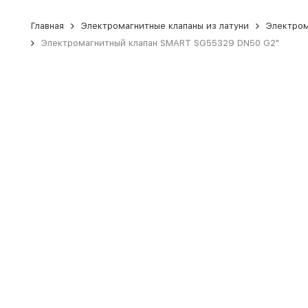
Главная
Электромагнитные клапаны из латуни
Электром
Электромагнитный клапан SMART SG55329 DN50 G2"