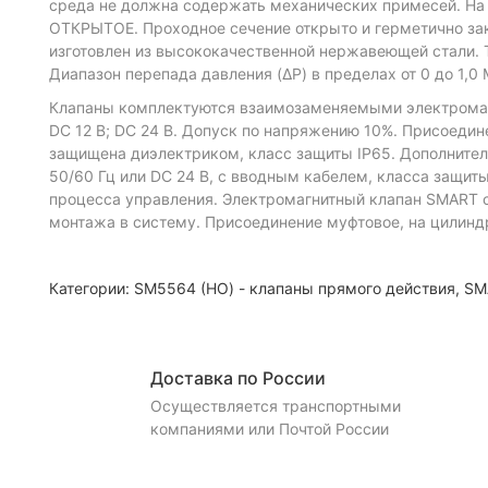
среда не должна содержать механических примесей. На
ОТКРЫТОЕ. Проходное сечение открыто и герметично зак
изготовлен из высококачественной нержавеющей стали. Т
Диапазон перепада давления (ΔP) в пределах от 0 до 1,0 М
Клапаны комплектуются взаимозаменяемыми электромагнит
DC 12 В; DC 24 В. Допуск по напряжению 10%. Присоеди
защищена диэлектриком, класс защиты IP65. Дополните
50/60 Гц или DC 24 В, с вводным кабелем, класса защит
процесса управления. Электромагнитный клапан SMART с
монтажа в систему. Присоединение муфтовое, на цилиндр
Категории:
SM5564 (НО) - клапаны прямого действия
,
SM
Доставка по России
Осуществляется транспортными
компаниями или Почтой России