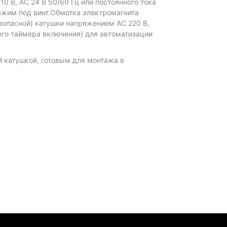
 В, AC 24 В 50/60 Гц или постоянного тока
ажим под винт.Обмотка электромагнита
опасной) катушки напряжением AC 220 В,
ого таймера включения) для автоматизации
 катушкой, готовым для монтажа в