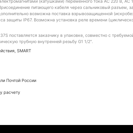
ктромагнитами (катушками) переменного тока AC 220 В, AC 110
 Присоединение питающего кабеля через сальниковый разъем, з
Дополнительно возможна поставка взрывозащищенной (искробез
асса защиты IP67. Возможна установка реле времени (циклическ
7S поставляется заказчику в упаковке, совместно с требуемой
ическую трубную внутренней резьбу G1 1/2".
ействия
,
SMART
ли Почтой России
у расчету