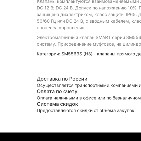
Клапаны комплектуются взаимозаменяемыми эле
DC 12 В; DC 24 В. Допуск по напряжению 10%.
защищена диэлектриком, класс защиты IP65. 
50/60 Гц или DC 24 В, с вводным кабелем, кл
процесса управления.
Электромагнитный клапан SMART серии SM5563
систему. Присоединение муфтовое, на цилиндр
Категории:
SM5563S (НЗ) - клапаны прямого д
Доставка по России
Осуществляется транспортными компаниями и
Оплата по счету
Оплата наличными в офисе или по безналичном
Система скидок
Предоставляются скидки от объема закупок