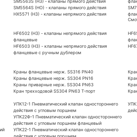
SM5563S (НЗ) - клапаны прямого действия
фла
SM5564S (НО) - клапаны прямого действия
SM7
HX5571 (НЗ) - клапаны непрямого действия
фла
Смо
HF6502 (НЗ) - клапаны непрямого действия
HF6
фланцевые
фла
HF6503 (Н3) - клапаны непрямого действия
HF6
фланцевые с ручным дублером
Краны фланцевые нерж. SS316 PN40
Кра
Краны фланцевые нерж. SS304 PN16
Кра
Краны приварные нерж. SS304 PN63
Кра
Кран трехходовой SS304 PN63 T-порт
Кра
УПК12-1 Пневматический клапан одностороннего
УПК
действия с угловым поршнем
дей
УПК22Ф-1 Пневматический клапан одностороннего
действия с угловым поршнем фланцевый
ий
УПК22-1 Пневматический клапан одностороннего
действия с угловым поршнем