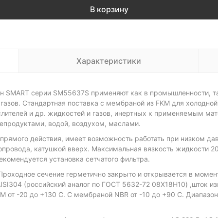
В корзину
Характеристики
 SMART серии SM55637S применяют как в промышленности, так
газов. Стандартная поставка с мембраной из FKM для холодной
кислителей и др. жидкостей и газов, инертных к применяемым м
епродуктами, водой, воздухом, маслами.
прямого действия, имеет возможность работать при низком дав
опровода, катушкой вверх. Максимальная вязкость жидкости 2
екомендуется установка сетчатого фильтра.
оходное сечение герметично закрыто и открывается в момент
ISI304 (российский аналог по ГОСТ 5632-72 08Х18Н10) ,шток из
от -20 до +130 С. С мембраной NBR от -10 до +90 С. Диапазон 