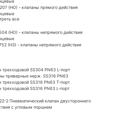
нцевые
207 (НО) - клапаны прямого действия
нцевые
треть все
504 (НО) - клапаны непрямого действия
нцевые
752 (НЗ) - клапаны непрямого действия
н трехходовой SS304 PN63 L-порт
ны приварные нерж. SS316 PN63
н трехходовой SS316 PN63 T-порт
н трехходовой SS316 PN63 L-порт
22-2 Пневматический клапан двустороннего
ствия с угловым поршнем