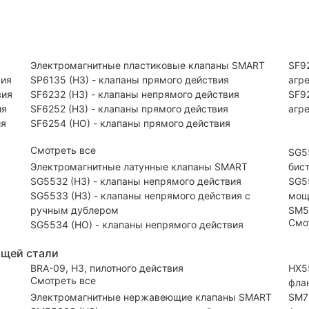
Электромагнитные пластиковые клапаны SMART
SF92
вия
SP6135 (НЗ) - клапаны прямого действия
агр
вия
SF6232 (НЗ) - клапаны непрямого действия
SF9
ия
SF6252 (НЗ) - клапаны прямого действия
агр
ия
SF6254 (НО) - клапаны прямого действия
Смотреть все
SG5
Электромагнитные латунные клапаны SMART
бис
SG5532 (НЗ) - клапаны непрямого действия
SG5
SG5533 (НЗ) - клапаны непрямого действия с
мощ
ручным дублером
SM5
Смо
SG5534 (НО) - клапаны непрямого действия
ющей стали
BRA-09, НЗ, пилотного действия
HX5
Смотреть все
фла
Электромагнитные нержавеющие клапаны SMART
SM7