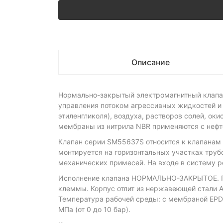
Описание
Нормально-закрытый электромагнитный клапан
управления потоком агрессивных жидкостей и 
этиленгликоля), воздуха, растворов солей, о
мембраны из нитрила NBR применяются с нефт
Клапан серии SM55637S относится к клапанам 
монтируется на горизонтальных участках труб
механических примесей. На входе в систему р
Исполнение клапана НОРМАЛЬНО-ЗАКРЫТОЕ. Пр
клеммы. Корпус отлит из нержавеющей стали A
Температура рабочей среды: с мембраной EPDM 
МПа (от 0 до 10 бар).