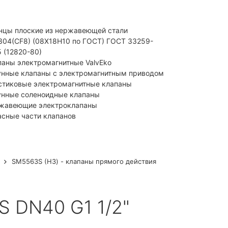
нцы плоские из нержавеющей стали
I304(CF8) (08Х18Н10 по ГОСТ) ГОСТ 33259-
5 (12820-80)
паны электромагнитные ValvEko
унные клапаны с электромагнитным приводом
стиковые электромагнитные клапаны
унные соленоидные клапаны
жавеющие электроклапаны
асные части клапанов
SM5563S (НЗ) - клапаны прямого действия
 DN40 G1 1/2"